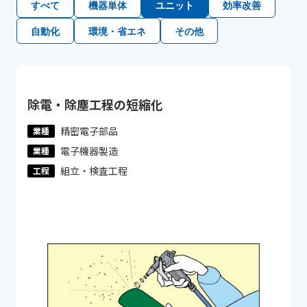
すべて
機器単体
ユニット
効率改善
自動化
環境・省エネ
その他
除電・除塵工程の短縮化
精密電子部品
業種
電子機器製造
業種
組立・検査工程
工程