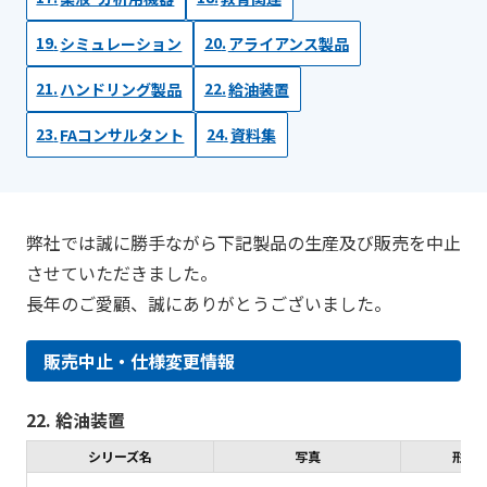
シミュレーション
アライアンス製品
ハンドリング製品
給油装置
FAコンサルタント
資料集
弊社では誠に勝手ながら下記製品の生産及び販売を中止
させていただきました。
長年のご愛顧、誠にありがとうございました。
販売中止・仕様変更情報
22. 給油装置
シリーズ名
写真
形式