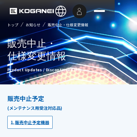
トップ
お知らせ
販売中止・仕様変更情報
販売中止・
仕様変更情報
Product Updates / Discontinued Info
販売中止予定
(メンテナンス用受注対応品)
販売中止予定機器