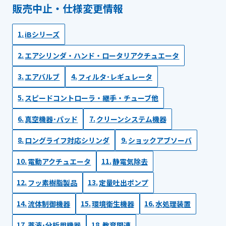
販売中止・仕様変更情報
iBシリーズ
エアシリンダ・ハンド・ロータリアクチュエータ
エアバルブ
フィルタ･レギュレータ
スピードコントローラ・継手・チューブ他
真空機器･パッド
クリーンシステム機器
ロングライフ対応シリンダ
ショックアブソーバ
電動アクチュエータ
静電気除去
フッ素樹脂製品
定量吐出ポンプ
流体制御機器
環境衛生機器
水処理装置
薬液･分析用機器
教育関連