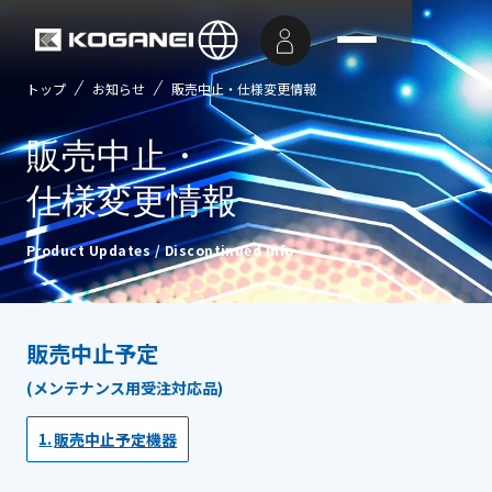
トップ
お知らせ
販売中止・仕様変更情報
販売中止・
仕様変更情報
Product Updates / Discontinued Info
販売中止予定
(メンテナンス用受注対応品)
販売中止予定機器